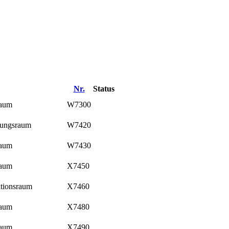
Nr.
Status
raum
W7300
hungsraum
W7420
raum
W7430
raum
X7450
tionsraum
X7460
raum
X7480
raum
X7490