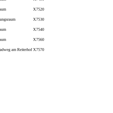
raum
X7520
hungsraum
X7530
raum
X7540
raum
X7560
tadweg am Reiterhof
X7570