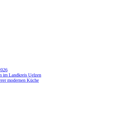
2026
en im Landkreis Uelzen
serer modernen Küche