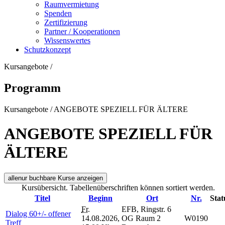
Raumvermietung
Spenden
Zertifizierung
Partner / Kooperationen
Wissenswertes
Schutzkonzept
Kursangebote
/
Programm
Kursangebote
/
ANGEBOTE SPEZIELL FÜR ÄLTERE
ANGEBOTE SPEZIELL FÜR
ÄLTERE
alle
nur buchbare
Kurse anzeigen
Kursübersicht. Tabellenüberschriften können sortiert werden.
Titel
Beginn
Ort
Nr.
Stat
Fr.
EFB, Ringstr. 6
Dialog 60+/- offener
14.08.2026,
OG Raum 2
W0190
Treff