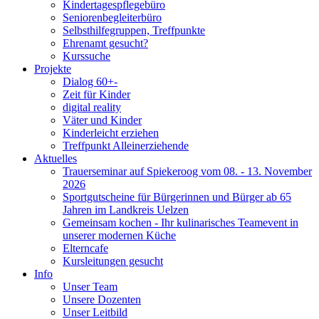
Kindertagespflegebüro
Seniorenbegleiterbüro
Selbsthilfegruppen, Treffpunkte
Ehrenamt gesucht?
Kurssuche
Projekte
Dialog 60+-
Zeit für Kinder
digital reality
Väter und Kinder
Kinderleicht erziehen
Treffpunkt Alleinerziehende
Aktuelles
Trauerseminar auf Spiekeroog vom 08. - 13. November
2026
Sportgutscheine für Bürgerinnen und Bürger ab 65
Jahren im Landkreis Uelzen
Gemeinsam kochen - Ihr kulinarisches Teamevent in
unserer modernen Küche
Elterncafe
Kursleitungen gesucht
Info
Unser Team
Unsere Dozenten
Unser Leitbild