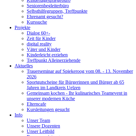
Kindertagespflegebüro
Seniorenbegleiterbüro
Selbsthilfegruppen, Treffpunkte
Ehrenamt gesucht?
Kurssuche
Projekte
Dialog 60+-
Zeit für Kinder
digital reality
Väter und Kinder
Kinderleicht erziehen
Treffpunkt Alleinerziehende
Aktuelles
Trauerseminar auf Spiekeroog vom 08. - 13. November
2026
Sportgutscheine für Bürgerinnen und Bürger ab 65
Jahren im Landkreis Uelzen
Gemeinsam kochen - Ihr kulinarisches Teamevent in
unserer modernen Küche
Elterncafe
Kursleitungen gesucht
Info
Unser Team
Unsere Dozenten
Unser Leitbild